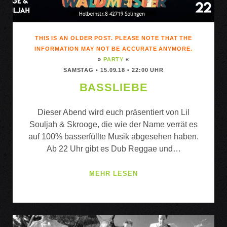
THIS IS AN OLDER POST. PLEASE NOTE THAT THE
INFORMATION MAY NOT BE ACCURATE ANYMORE.
»
PARTY
«
SAMSTAG • 15.09.18 • 22:00 UHR
BASSLIEBE
Dieser Abend wird euch präsentiert von Lil
Souljah & Skrooge, die wie der Name verrät es
auf 100% basserfüllte Musik abgesehen haben.
Ab 22 Uhr gibt es Dub Reggae und…
BASSLIEBE
MEHR LESEN