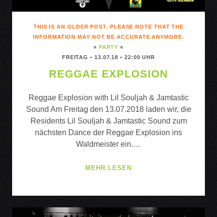
THIS IS AN OLDER POST. PLEASE NOTE THAT THE
INFORMATION MAY NOT BE ACCURATE ANYMORE.
»
PARTY
«
FREITAG • 13.07.18 • 22:00 UHR
REGGAE EXPLOSION
Reggae Explosion with Lil Souljah & Jamtastic
Sound Am Freitag den 13.07.2018 laden wir, die
Residents Lil Souljah & Jamtastic Sound zum
nächsten Dance der Reggae Explosion ins
Waldmeister ein.…
REGGAE
MEHR LESEN
EXPLOSION