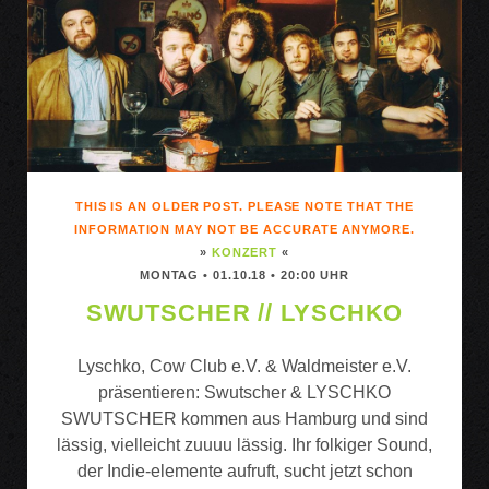
THIS IS AN OLDER POST. PLEASE NOTE THAT THE
INFORMATION MAY NOT BE ACCURATE ANYMORE.
»
KONZERT
«
MONTAG • 01.10.18 • 20:00 UHR
SWUTSCHER // LYSCHKO
Lyschko, Cow Club e.V. & Waldmeister e.V.
präsentieren: Swutscher & LYSCHKO
SWUTSCHER kommen aus Hamburg und sind
lässig, vielleicht zuuuu lässig. Ihr folkiger Sound,
der Indie-elemente aufruft, sucht jetzt schon