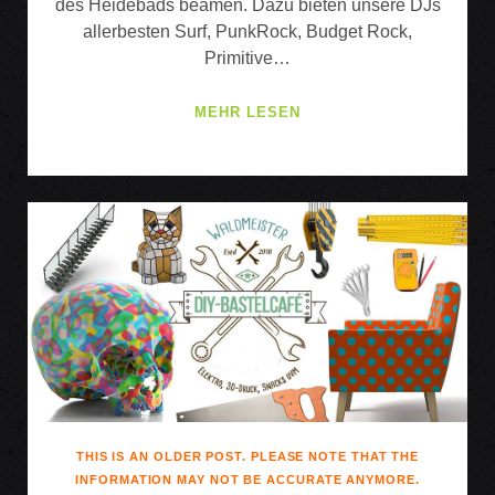
des Heidebads beamen. Dazu bieten unsere DJs
allerbesten Surf, PunkRock, Budget Rock,
Primitive…
SURF’N’FRAT-
MEHR LESEN
PARTY:
KRONTJONG
DEVILS
INCREDIBLE
CATHEADS
DJS
THIS IS AN OLDER POST. PLEASE NOTE THAT THE
INFORMATION MAY NOT BE ACCURATE ANYMORE.