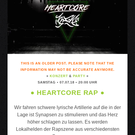
THIS IS AN OLDER POST. PLEASE NOTE THAT THE
INFORMATION MAY NOT BE ACCURATE ANYMORE.
»
KONZERT
&
PARTY
«
SAMSTAG • 07.07.18 • 20:00 UHR
● HEARTCORE RAP ●
Wir fahren schwere lyrische Artillerie auf die in der
Lage ist Synapsen zu stimulieren und das Herz
höher schlagen zu lassen. Es werden
Lokalhelden der Rapszene aus verschiedensten