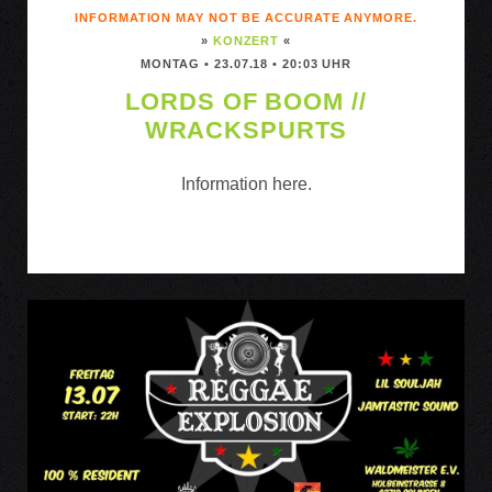
INFORMATION MAY NOT BE ACCURATE ANYMORE.
»
KONZERT
«
MONTAG • 23.07.18 • 20:03 UHR
LORDS OF BOOM //
WRACKSPURTS
Information here.