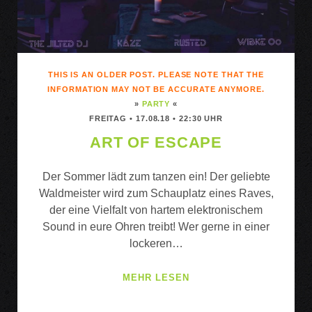
THIS IS AN OLDER POST. PLEASE NOTE THAT THE
INFORMATION MAY NOT BE ACCURATE ANYMORE.
»
PARTY
«
FREITAG • 17.08.18 • 22:30 UHR
ART OF ESCAPE
Der Sommer lädt zum tanzen ein! Der geliebte
Waldmeister wird zum Schauplatz eines Raves,
der eine Vielfalt von hartem elektronischem
Sound in eure Ohren treibt! Wer gerne in einer
lockeren…
ART
MEHR LESEN
OF
ESCAPE