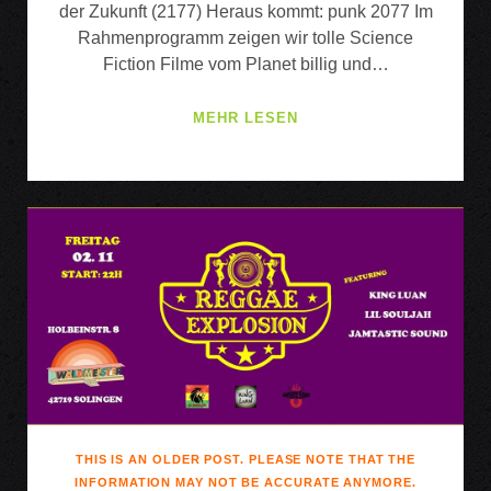
der Zukunft (2177) Heraus kommt: punk 2077 Im
Rahmenprogramm zeigen wir tolle Science
Fiction Filme vom Planet billig und…
THE
MEHR LESEN
SCANERS
–
SCIENCE
FICTION
PUNK
ROCK
FROM
PLANET
FRANCE
THIS IS AN OLDER POST. PLEASE NOTE THAT THE
INFORMATION MAY NOT BE ACCURATE ANYMORE.