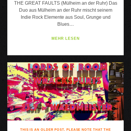
THE GREAT FAULTS (Mülheim an der Ruhr) Das
Duo aus Mülheim an der Ruhr mischt seinem
Indie Rock Elemente aus Soul, Grunge und
Blues…
THE
MEHR LESEN
GREAT
FAULTS
//
SILENT
ATTIC
THIS IS AN OLDER POST. PLEASE NOTE THAT THE