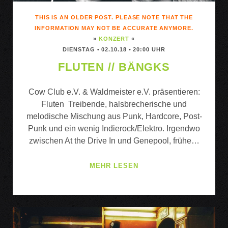
THIS IS AN OLDER POST. PLEASE NOTE THAT THE
INFORMATION MAY NOT BE ACCURATE ANYMORE.
»
KONZERT
«
DIENSTAG • 02.10.18 • 20:00 UHR
FLUTEN // BÄNGKS
Cow Club e.V. & Waldmeister e.V. präsentieren:
Fluten Treibende, halsbrecherische und
melodische Mischung aus Punk, Hardcore, Post-
Punk und ein wenig Indierock/Elektro. Irgendwo
zwischen At the Drive In und Genepool, frühe…
FLUTEN
MEHR LESEN
//
BÄNGKS