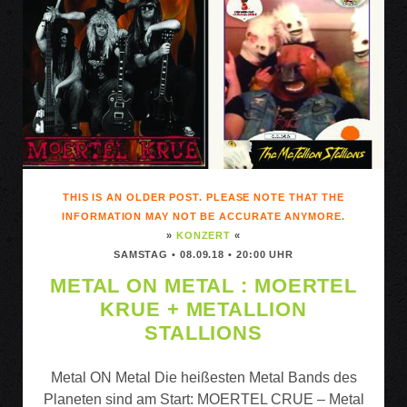
UND
SCHICKSCHNACK
THIS IS AN OLDER POST. PLEASE NOTE THAT THE
INFORMATION MAY NOT BE ACCURATE ANYMORE.
»
KONZERT
«
SAMSTAG • 08.09.18 • 20:00 UHR
METAL ON METAL : MOERTEL
KRUE + METALLION
STALLIONS
Metal ON Metal Die heißesten Metal Bands des
Planeten sind am Start: MOERTEL CRUE – Metal