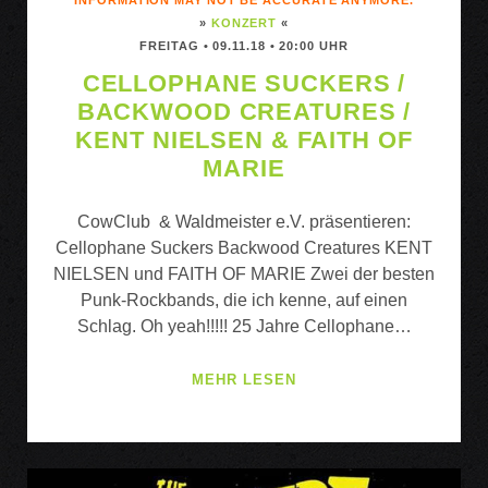
»
KONZERT
«
FREITAG • 09.11.18 • 20:00 UHR
CELLOPHANE SUCKERS /
BACKWOOD CREATURES /
KENT NIELSEN & FAITH OF
MARIE
CowClub & Waldmeister e.V. präsentieren:
Cellophane Suckers Backwood Creatures KENT
NIELSEN und FAITH OF MARIE Zwei der besten
Punk-Rockbands, die ich kenne, auf einen
Schlag. Oh yeah!!!!! 25 Jahre Cellophane…
CELLOPHANE
MEHR LESEN
SUCKERS
/
BACKWOOD
CREATURES