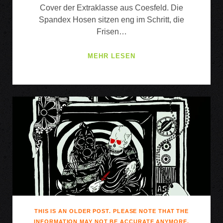
Cover der Extraklasse aus Coesfeld. Die
Spandex Hosen sitzen eng im Schritt, die
Frisen…
METAL
MEHR LESEN
ON
METAL
:
MOERTEL
KRUE
+
METALLION
STALLIONS
THIS IS AN OLDER POST. PLEASE NOTE THAT THE
INFORMATION MAY NOT BE ACCURATE ANYMORE.