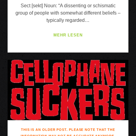
Sect [sekt] Noun: “A dissenting or schismatic
group of people with somewhat different beliefs –
typically regarded…
SECT
MEHR LESEN
·
GUST
·
CLEARXCUT
·
BLANK
THIS IS AN OLDER POST. PLEASE NOTE THAT THE
INFORMATION MAY NOT BE ACCURATE ANYMORE.