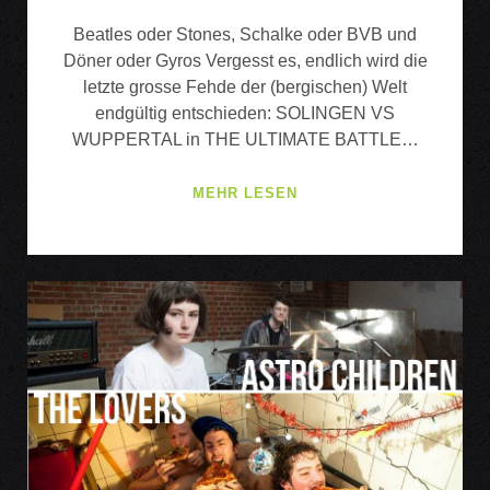
Beatles oder Stones, Schalke oder BVB und
Döner oder Gyros Vergesst es, endlich wird die
letzte grosse Fehde der (bergischen) Welt
endgültig entschieden: SOLINGEN VS
WUPPERTAL in THE ULTIMATE BATTLE…
THE
MEHR LESEN
ULTIMATE
BATTLE
OF
THE
DJ
TEAMS