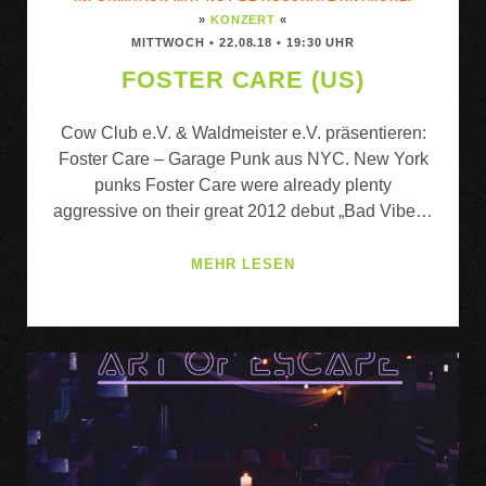
»
KONZERT
«
MITTWOCH • 22.08.18 • 19:30 UHR
FOSTER CARE (US)
Cow Club e.V. & Waldmeister e.V. präsentieren:
Foster Care – Garage Punk aus NYC. New York
punks Foster Care were already plenty
aggressive on their great 2012 debut „Bad Vibe…
FOSTER
MEHR LESEN
CARE
(US)