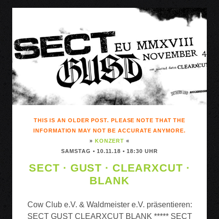
(LONDON)/
VAN
DUNKELN/
THIS
HEALS
NOTHING
THIS IS AN OLDER POST. PLEASE NOTE THAT THE
INFORMATION MAY NOT BE ACCURATE ANYMORE.
»
KONZERT
«
SAMSTAG • 10.11.18 • 18:30 UHR
SECT · GUST · CLEARXCUT ·
BLANK
Cow Club e.V. & Waldmeister e.V. präsentieren:
SECT GUST CLEARXCUT BLANK ***** SECT