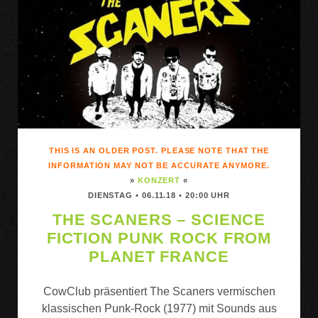
/
KENT
NIELSEN
&
FAITH
OF
MARIE
THIS IS AN OLDER POST. PLEASE NOTE THAT THE
INFORMATION MAY NOT BE ACCURATE ANYMORE.
»
KONZERT
«
DIENSTAG • 06.11.18 • 20:00 UHR
THE SCANERS – SCIENCE
FICTION PUNK ROCK FROM
PLANET FRANCE
CowClub präsentiert The Scaners vermischen
klassischen Punk-Rock (1977) mit Sounds aus