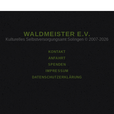
WALDMEISTER E.V.
Kulturelles Selbstversorgungsamt Solingen © 2007-2026
KONTAKT
ANFAHRT
SPENDEN
IMPRESSUM
DATENSCHUTZERKLÄRUNG