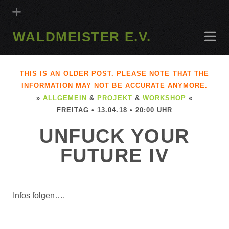
WALDMEISTER E.V.
THIS IS AN OLDER POST. PLEASE NOTE THAT THE
INFORMATION MAY NOT BE ACCURATE ANYMORE.
»
ALLGEMEIN
&
PROJEKT
&
WORKSHOP
«
FREITAG • 13.04.18 • 20:00 UHR
UNFUCK YOUR
FUTURE IV
Infos folgen….