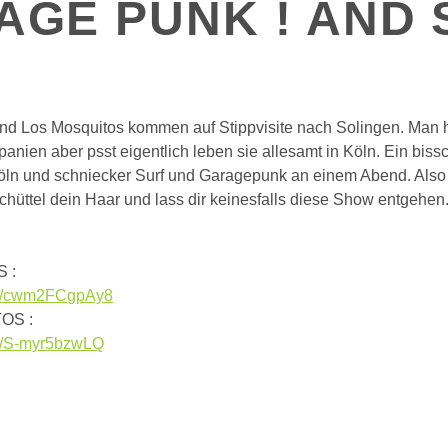
AGE PUNK ! AND 
d Los Mosquitos kommen auf Stippvisite nach Solingen. Man h
nien aber psst eigentlich leben sie allesamt in Köln. Ein bis
öln und schniecker Surf und Garagepunk an einem Abend. Also
chüttel dein Haar und lass dir keinesfalls diese Show entgehen.
 :
.be/cwm2FCgpAy8
OS :
be/S-myr5bzwLQ