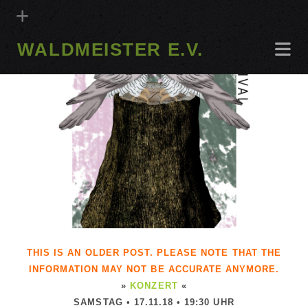
WALDMEISTER E.V.
THIS IS AN OLDER POST. PLEASE NOTE THAT THE
INFORMATION MAY NOT BE ACCURATE ANYMORE.
»
KONZERT
«
SAMSTAG • 17.11.18 • 19:30 UHR