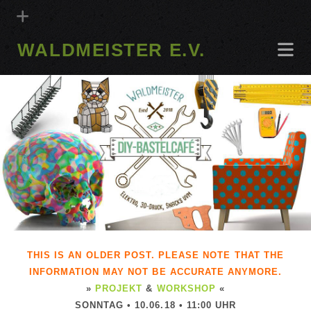
WALDMEISTER E.V.
THIS IS AN OLDER POST. PLEASE NOTE THAT THE
INFORMATION MAY NOT BE ACCURATE ANYMORE.
»
PROJEKT
&
WORKSHOP
«
SONNTAG • 10.06.18 • 11:00 UHR