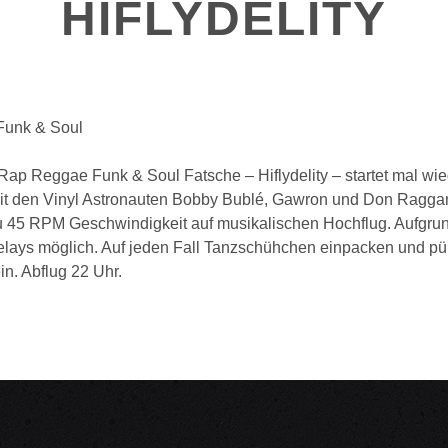
HIFLYDELITY
Funk & Soul
Rap Reggae Funk & Soul Fatsche – Hiflydelity – startet mal wi
Mit den Vinyl Astronauten Bobby Bublé, Gawron und Don Ragg
zu 45 RPM Geschwindigkeit auf musikalischen Hochflug. Aufgrun
lays möglich. Auf jeden Fall Tanzschühchen einpacken und pü
n. Abflug 22 Uhr.