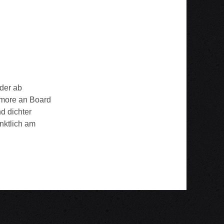
eder ab
amore an Board
d dichter
nktlich am