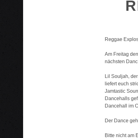
R
Reggae Explosi
Am Freitag den
nächsten Dance
Lil Souljah, de
liefert euch st
Jamtastic Soun
Dancehalls gef
Dancehall im O
Der Dance geht
Bitte nicht am