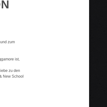
ON
Sound zum
ggamore ist,
Liebe zu den
l & New School