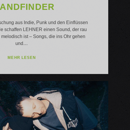
FANDFINDER
chung aus Indie, Punk und den Einflüssen
e schaffen LEHNER einen Sound, der rau
melodisch ist – Songs, die ins Ohr gehen
und…
INDIE
MEHR LESEN
ROCK
NIGHT
MIT
LEHNER
/
RÜCKENWIND
/
PFANDFINDER