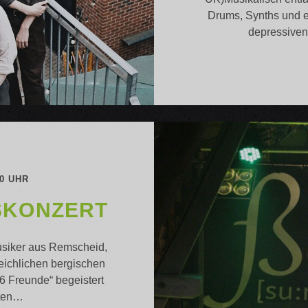
Drums, Synths und e
depressive
00 UHR
KONZERT
usiker aus Remscheid,
eichlichen bergischen
 Freunde“ begeistert
sten…