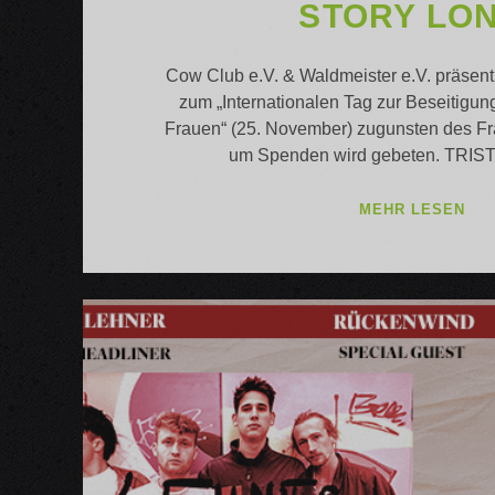
STORY LO
Cow Club e.V. & Waldmeister e.V. präsent
zum „Internationalen Tag zur Beseitigu
Frauen“ (25. November) zugunsten des F
um Spenden wird gebeten. TRIS
TRI
MEHR LESEN
/
BR
/
SH
ST
LO