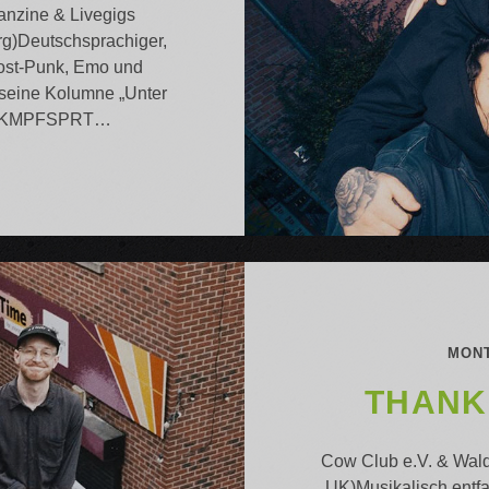
anzine & Livegigs
g)Deutschsprachiger,
 Post-Punk, Emo und
 seine Kolumne „Unter
g.deKMPFSPRT…
FEST
6.4
MONT
THANK 
Cow Club e.V. & Wald
UK)Musikalisch entf