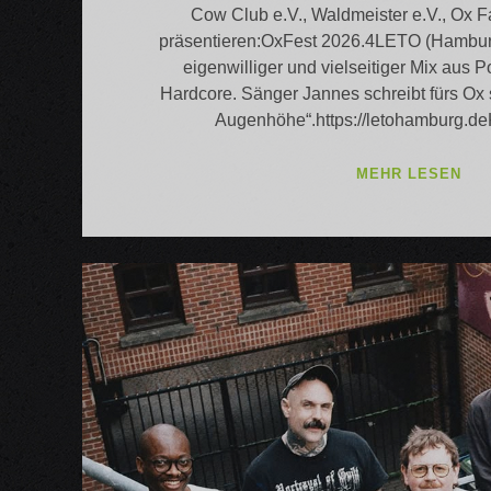
Cow Club e.V., Waldmeister e.V., Ox F
präsentieren:OxFest 2026.4LETO (Hambur
eigenwilliger und vielseitiger Mix aus
Hardcore. Sänger Jannes schreibt fürs Ox
Augenhöhe“.https://letohambur
OX
MEHR LESEN
202