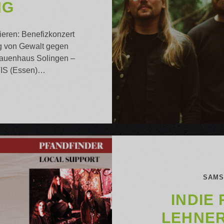
NG
ieren: Benefizkonzert
ng von Gewalt gegen
rauenhaus Solingen –
TIS (Essen)…
STIS
ONKO
ORT
ORY
NG
SAMST
INDIE
LEHNER