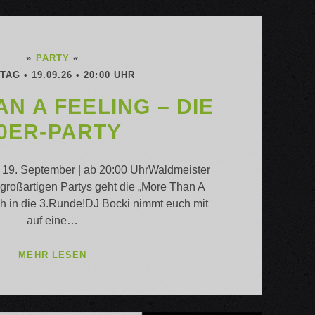
»
PARTY
«
AG • 19.09.26 • 20:00 UHR
N A FEELING – DIE
0ER-PARTY
19. September | ab 20:00 UhrWaldmeister
roßartigen Partys geht die „More Than A
ch in die 3.Runde!DJ Bocki nimmt euch mit
auf eine…
MORE
MEHR LESEN
THAN
A
FEELING