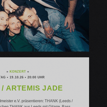
»
KONZERT
«
AG • 19.10.26 • 20:00 UHR
/ ARTEMIS JADE
meister e.V. präsentieren: THANK (Leeds /
achen THANK aus Leeds mit Gitarre, Bass,