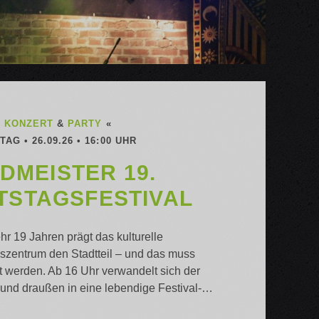
»
KONZERT
&
PARTY
«
AG • 26.09.26 • 16:00 UHR
DMEISTER 19.
TSTAGSFESTIVAL
r 19 Jahren prägt das kulturelle
szentrum den Stadtteil – und das muss
t werden. Ab 16 Uhr verwandelt sich der
und draußen in eine lebendige Festival-…