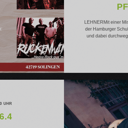
P
LEHNERMit einer Mis
der Hamburger Schul
und dabei durchweg 
00 UHR
6.4