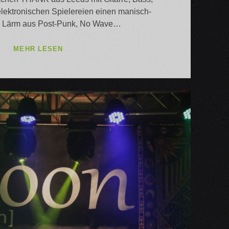
lektronischen Spielereien einen manisch-
n Lärm aus Post-Punk, No Wave…
THANK
MEHR LESEN
/
ARTEMIS
JADE