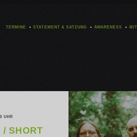
TERMINE
STATEMENT & SATZUNG
AWARENESS
MI
00 UHR
 / SHORT