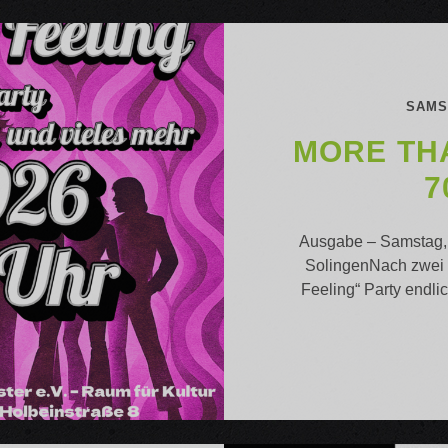
SAMST
MORE THA
7
Ausgabe – Samstag, 
SolingenNach zwei g
Feeling“ Party endli