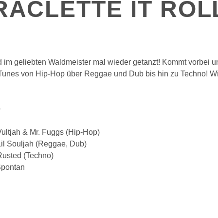
RACLETTE IT ROL
d im geliebten Waldmeister mal wieder getanzt! Kommt vorbei u
i Tunes von Hip-Hop über Reggae und Dub bis hin zu Techno! Wi
able•٠·
Vultjah & Mr. Fuggs (Hip-Hop)
Lil Souljah (Reggae, Dub)
Rusted (Techno)
Spontan