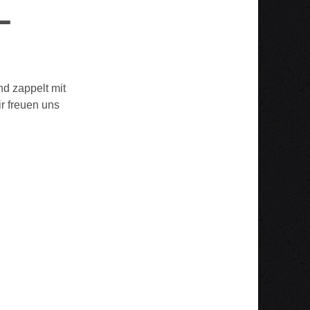
L
nd zappelt mit
r freuen uns