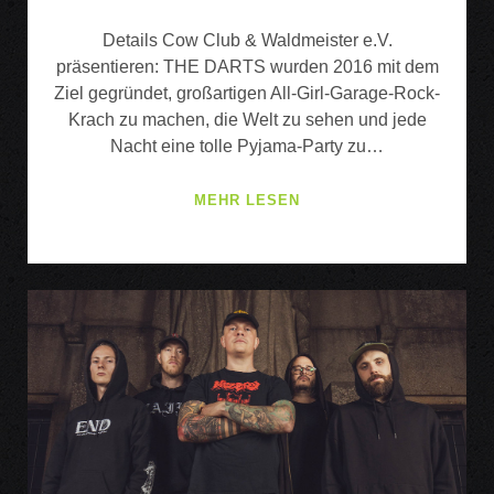
Details Cow Club & Waldmeister e.V.
präsentieren: THE DARTS wurden 2016 mit dem
Ziel gegründet, großartigen All-Girl-Garage-Rock-
Krach zu machen, die Welt zu sehen und jede
Nacht eine tolle Pyjama-Party zu…
THE
MEHR LESEN
DARTS
(US)