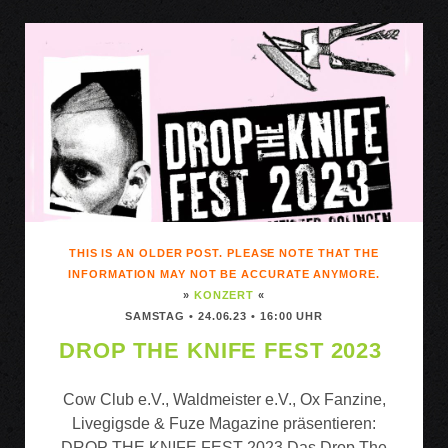
THIS IS AN OLDER POST. PLEASE NOTE THAT THE
INFORMATION MAY NOT BE ACCURATE ANYMORE.
»
KONZERT
«
SAMSTAG • 24.06.23 • 16:00 UHR
DROP THE KNIFE FEST 2023
Cow Club e.V., Waldmeister e.V., Ox Fanzine,
Livegigsde & Fuze Magazine präsentieren:
DROP THE KNIFE FEST 2023 Das Drop The