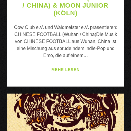
/ CHINA) & MOON JUNIOR
(KÖLN)
Cow Club e.V. und Waldmeister e.V. präsentieren:
CHINESE FOOTBALL (Wuhan / China)Die Musik
von CHINESE FOOTBALL aus Wuhan, China ist
eine Mischung aus sprudelndem Indie-Pop und
Emo, die auf einem…
CHINESE
MEHR LESEN
FOOTBALL
(WUHAN
/
CHINA)
&
MOON
JUNIOR
(KÖLN)