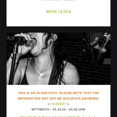
WILD
MEHR LESEN
HELLOWEEEN-
CARLOS
MARX
BROTHERS/KING
KRIMSEKT
&
DJ
ACTION
&
MONSTER
DECO
THIS IS AN OLDER POST. PLEASE NOTE THAT THE
INFORMATION MAY NOT BE ACCURATE ANYMORE.
»
KONZERT
«
MITTWOCH • 25.10.23 • 20:00 UHR