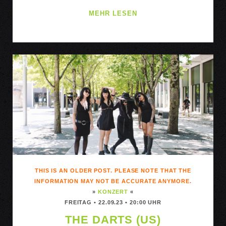
AMY
MEHR LESEN
MONTGOMMERY
DUO
(IRL)
THIS IS AN OLDER POST. PLEASE NOTE THAT THE
INFORMATION MAY NOT BE ACCURATE ANYMORE.
»
KONZERT
«
FREITAG • 22.09.23 • 20:00 UHR
THE DARTS (US)