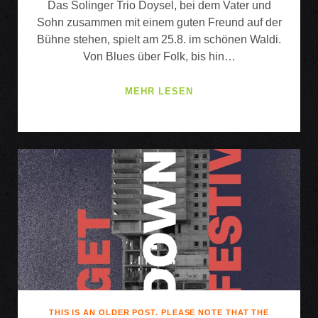
Das Solinger Trio Doysel, bei dem Vater und
Sohn zusammen mit einem guten Freund auf der
Bühne stehen, spielt am 25.8. im schönen Waldi.
Von Blues über Folk, bis hin…
FEAR
MEHR LESEN
&
DUBBING
THIS IS AN OLDER POST. PLEASE NOTE THAT THE