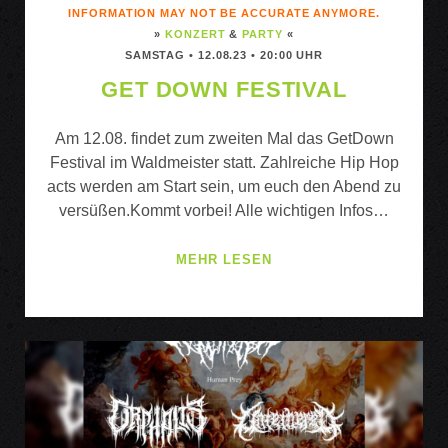
INFORMATION MAY NOT BE ACCURATE ANYMORE.
»
KONZERT
&
PARTY
«
SAMSTAG • 12.08.23 • 20:00 UHR
GET DOWN FESTIVAL
Am 12.08. findet zum zweiten Mal das GetDown
Festival im Waldmeister statt. Zahlreiche Hip Hop
acts werden am Start sein, um euch den Abend zu
versüßen.Kommt vorbei! Alle wichtigen Infos…
GET
MEHR LESEN
DOWN
FESTIVAL