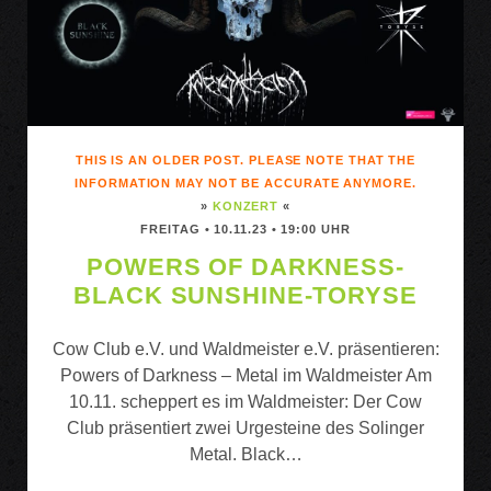
THIS IS AN OLDER POST. PLEASE NOTE THAT THE
INFORMATION MAY NOT BE ACCURATE ANYMORE.
»
KONZERT
«
FREITAG • 10.11.23 • 19:00 UHR
POWERS OF DARKNESS-
BLACK SUNSHINE-TORYSE
Cow Club e.V. und Waldmeister e.V. präsentieren:
Powers of Darkness – Metal im Waldmeister Am
10.11. scheppert es im Waldmeister: Der Cow
Club präsentiert zwei Urgesteine des Solinger
Metal. Black…