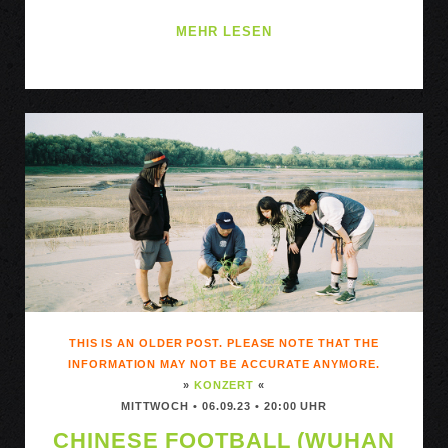
GAB
MEHR LESEN
DE
LA
VEGA
&
THE
OPEN
CAGES
·
THE
STREETLIGHTS
THIS IS AN OLDER POST. PLEASE NOTE THAT THE
INFORMATION MAY NOT BE ACCURATE ANYMORE.
»
KONZERT
«
MITTWOCH • 06.09.23 • 20:00 UHR
CHINESE FOOTBALL (WUHAN