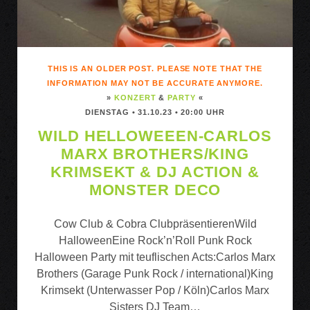
THIS IS AN OLDER POST. PLEASE NOTE THAT THE
INFORMATION MAY NOT BE ACCURATE ANYMORE.
»
KONZERT
&
PARTY
«
DIENSTAG • 31.10.23 • 20:00 UHR
WILD HELLOWEEEN-CARLOS
MARX BROTHERS/KING
KRIMSEKT & DJ ACTION &
MONSTER DECO
Cow Club & Cobra ClubpräsentierenWild
HalloweenEine Rock’n’Roll Punk Rock
Halloween Party mit teuflischen Acts:Carlos Marx
Brothers (Garage Punk Rock / international)King
Krimsekt (Unterwasser Pop / Köln)Carlos Marx
Sisters DJ Team…