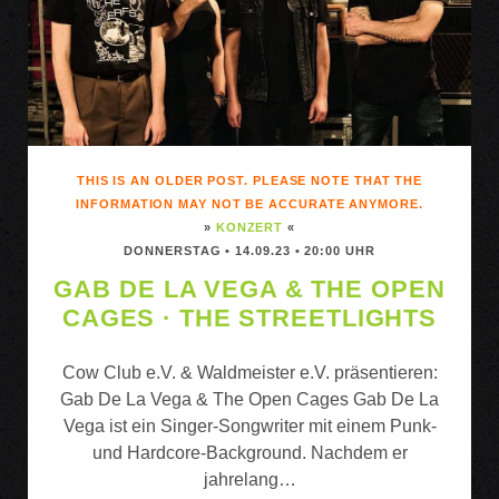
THIS IS AN OLDER POST. PLEASE NOTE THAT THE
INFORMATION MAY NOT BE ACCURATE ANYMORE.
»
KONZERT
«
DONNERSTAG • 14.09.23 • 20:00 UHR
GAB DE LA VEGA & THE OPEN
CAGES · THE STREETLIGHTS
Cow Club e.V. & Waldmeister e.V. präsentieren:
Gab De La Vega & The Open Cages Gab De La
Vega ist ein Singer-Songwriter mit einem Punk-
und Hardcore-Background. Nachdem er
jahrelang…