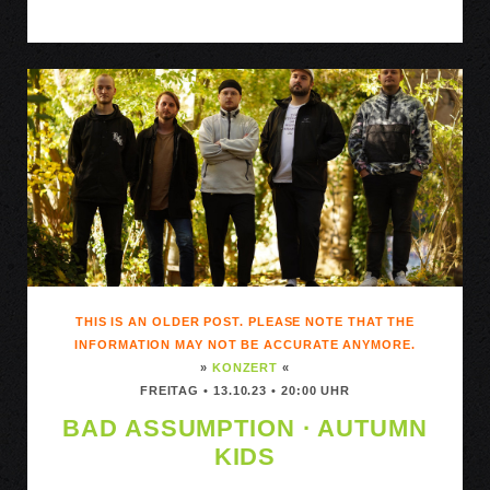
EGAL
(!FÄLLT
WEGEN
KRANKHEIT
AUS!)
THIS IS AN OLDER POST. PLEASE NOTE THAT THE
INFORMATION MAY NOT BE ACCURATE ANYMORE.
»
KONZERT
«
FREITAG • 13.10.23 • 20:00 UHR
BAD ASSUMPTION · AUTUMN
KIDS