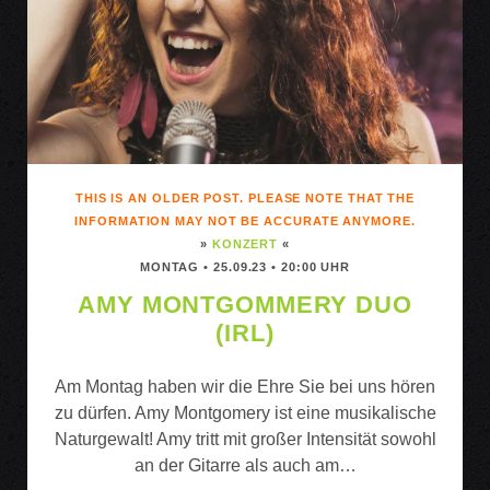
THIS IS AN OLDER POST. PLEASE NOTE THAT THE
INFORMATION MAY NOT BE ACCURATE ANYMORE.
»
KONZERT
«
MONTAG • 25.09.23 • 20:00 UHR
AMY MONTGOMMERY DUO
(IRL)
Am Montag haben wir die Ehre Sie bei uns hören
zu dürfen. Amy Montgomery ist eine musikalische
Naturgewalt! Amy tritt mit großer Intensität sowohl
an der Gitarre als auch am…