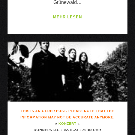
Grünewald…
COOPER
MEHR LESEN
&
HIMMELMANN
THIS IS AN OLDER POST. PLEASE NOTE THAT THE
INFORMATION MAY NOT BE ACCURATE ANYMORE.
»
KONZERT
«
DONNERSTAG • 02.11.23 • 20:00 UHR