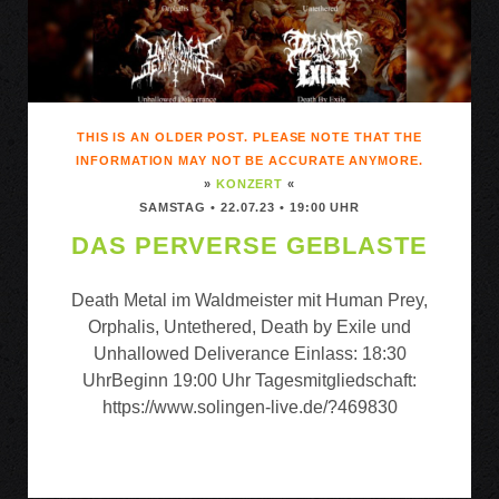
THIS IS AN OLDER POST. PLEASE NOTE THAT THE
INFORMATION MAY NOT BE ACCURATE ANYMORE.
»
KONZERT
«
SAMSTAG • 22.07.23 • 19:00 UHR
DAS PERVERSE GEBLASTE
Death Metal im Waldmeister mit Human Prey,
Orphalis, Untethered, Death by Exile und
Unhallowed Deliverance Einlass: 18:30
UhrBeginn 19:00 Uhr Tagesmitgliedschaft:
https://www.solingen-live.de/?469830