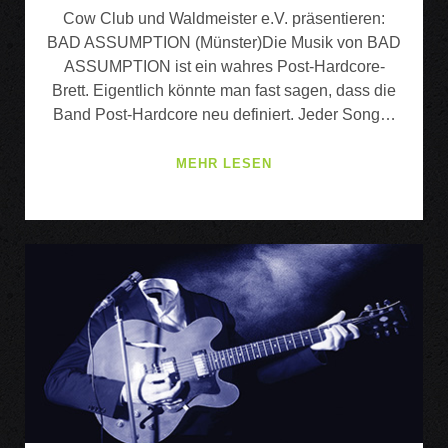
Cow Club und Waldmeister e.V. präsentieren:
BAD ASSUMPTION (Münster)Die Musik von BAD
ASSUMPTION ist ein wahres Post-Hardcore-
Brett. Eigentlich könnte man fast sagen, dass die
Band Post-Hardcore neu definiert. Jeder Song…
BAD
MEHR LESEN
ASSUMPTION
·
AUTUMN
KIDS