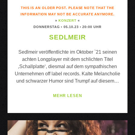
THIS IS AN OLDER POST. PLEASE NOTE THAT THE
INFORMATION MAY NOT BE ACCURATE ANYMORE.
»
KONZERT
«
DONNERSTAG • 05.10.23 • 20:00 UHR
SEDLMEIR
Sedlmeir veröffentlichte im Oktober `21 seinen
achten Longplayer mit dem schlichten Titel
‚Schallplatte‘, diesmal auf dem sympathischen
Unternehmen off label records. Kalte Melancholie
und schwarzer Humor sind Trumpf auf diesem…
SEDLMEIR
MEHR LESEN