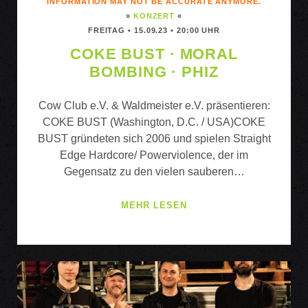
INFORMATION MAY NOT BE ACCURATE ANYMORE.
»
KONZERT
«
FREITAG • 15.09.23 • 20:00 UHR
COKE BUST · MORAL
BOMBING · PHIZ
Cow Club e.V. & Waldmeister e.V. präsentieren:
COKE BUST (Washington, D.C. / USA)COKE
BUST gründeten sich 2006 und spielen Straight
Edge Hardcore/ Powerviolence, der im
Gegensatz zu den vielen sauberen…
COKE
MEHR LESEN
BUST
·
MORAL
BOMBING
·
PHIZ