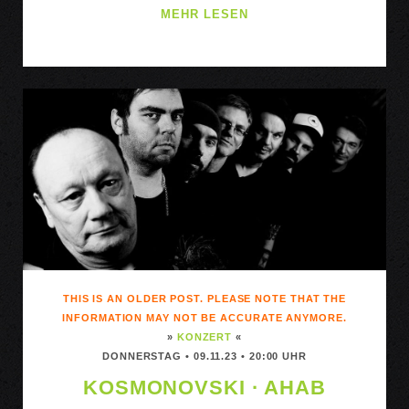
POWERS
MEHR LESEN
OF
DARKNESS-
BLACK
SUNSHINE-
TORYSE
THIS IS AN OLDER POST. PLEASE NOTE THAT THE
INFORMATION MAY NOT BE ACCURATE ANYMORE.
»
KONZERT
«
DONNERSTAG • 09.11.23 • 20:00 UHR
KOSMONOVSKI · AHAB