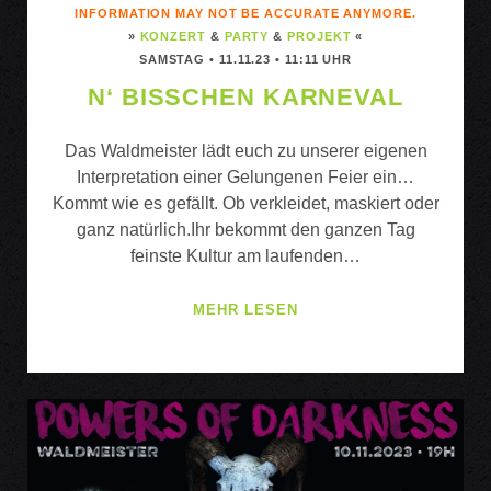
INFORMATION MAY NOT BE ACCURATE ANYMORE.
»
KONZERT
&
PARTY
&
PROJEKT
«
SAMSTAG • 11.11.23 • 11:11 UHR
N‘ BISSCHEN KARNEVAL
Das Waldmeister lädt euch zu unserer eigenen
Interpretation einer Gelungenen Feier ein…
Kommt wie es gefällt. Ob verkleidet, maskiert oder
ganz natürlich.Ihr bekommt den ganzen Tag
feinste Kultur am laufenden…
N‘
MEHR LESEN
BISSCHEN
KARNEVAL