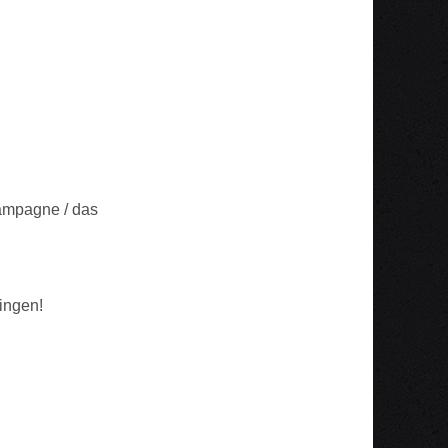
!
Kampagne / das
lingen!