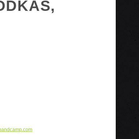
ODKAS,
2.bandcamp.com