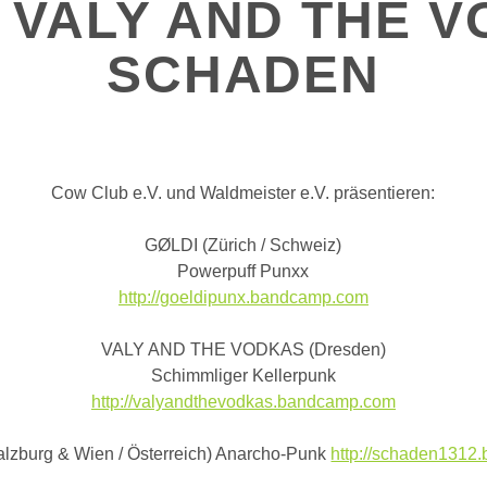
, VALY AND THE V
SCHADEN
Cow Club e.V. und Waldmeister e.V. präsentieren:
GØLDI (Zürich / Schweiz)
Powerpuff Punxx
http://goeldipunx.bandcamp.com
VALY AND THE VODKAS (Dresden)
Schimmliger Kellerpunk
http://valyandthevodkas.bandcamp.com
burg & Wien / Österreich) Anarcho-Punk
http://schaden131