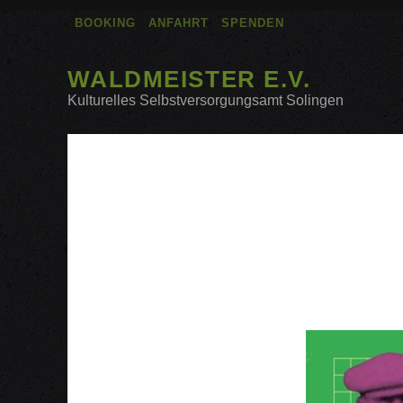
BOOKING
ANFAHRT
SPENDEN
WALDMEISTER E.V.
Kulturelles Selbstversorgungsamt Solingen