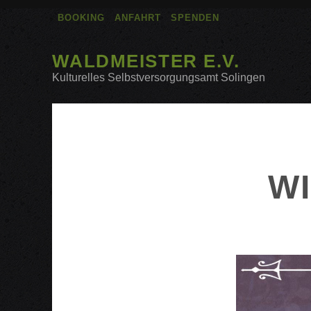
BOOKING
ANFAHRT
SPENDEN
WALDMEISTER E.V.
Kulturelles Selbstversorgungsamt Solingen
W