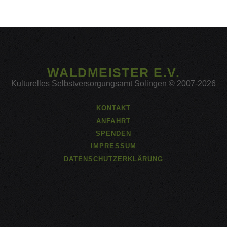
WALDMEISTER E.V.
Kulturelles Selbstversorgungsamt Solingen © 2007-2026
KONTAKT
ANFAHRT
SPENDEN
IMPRESSUM
DATENSCHUTZERKLÄRUNG