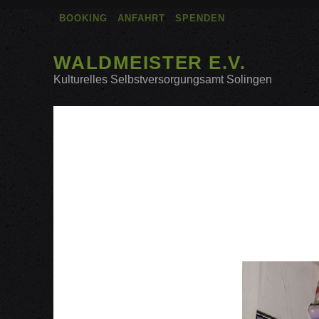
BOOKING
ANFAHRT
SPENDEN
WALDMEISTER E.V.
Kulturelles Selbstversorgungsamt Solingen