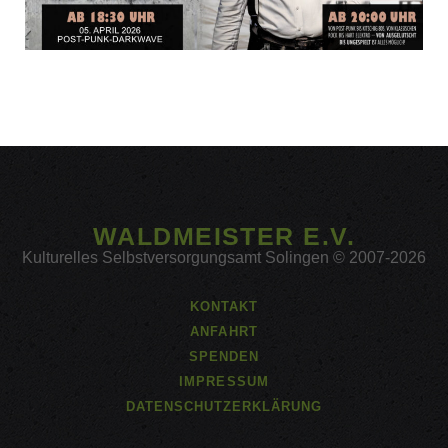
WALDMEISTER E.V.
Kulturelles Selbstversorgungsamt Solingen © 2007-2026
KONTAKT
ANFAHRT
SPENDEN
IMPRESSUM
DATENSCHUTZERKLÄRUNG