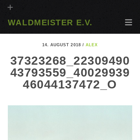
WALDMEISTER E.V.
14. AUGUST 2018 /
ALEX
37323268_22309490
43793559_40029939
46044137472_O