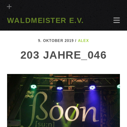
WALDMEISTER E.V.
9. OKTOBER 2019 /
ALEX
203 JAHRE_046