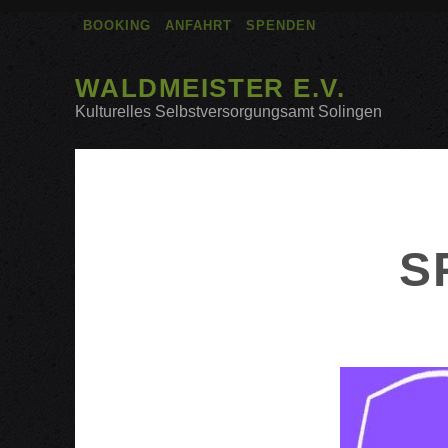
BOOKING
ANFAHRT
SPENDEN
WALDMEISTER E.V.
Kulturelles Selbstversorgungsamt Solingen
S