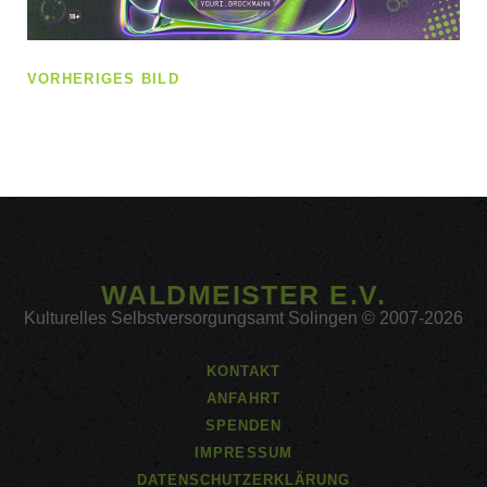
VORHERIGES BILD
WALDMEISTER E.V.
Kulturelles Selbstversorgungsamt Solingen © 2007-2026
KONTAKT
ANFAHRT
SPENDEN
IMPRESSUM
DATENSCHUTZERKLÄRUNG