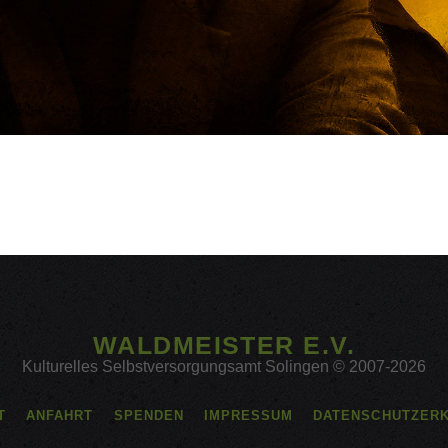
WALDMEISTER E.V.
Kulturelles Selbstversorgungsamt Solingen © 2007-2026
T
ANFAHRT
SPENDEN
IMPRESSUM
DATENSCHUTZER