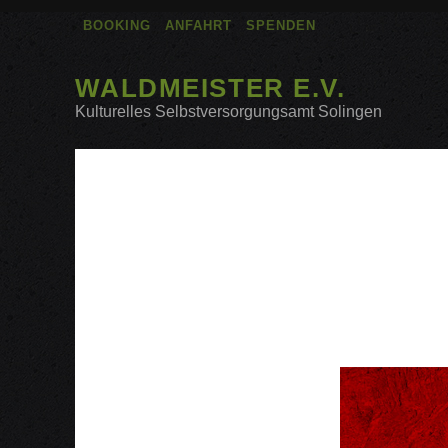
BOOKING
ANFAHRT
SPENDEN
WALDMEISTER E.V.
Kulturelles Selbstversorgungsamt Solingen