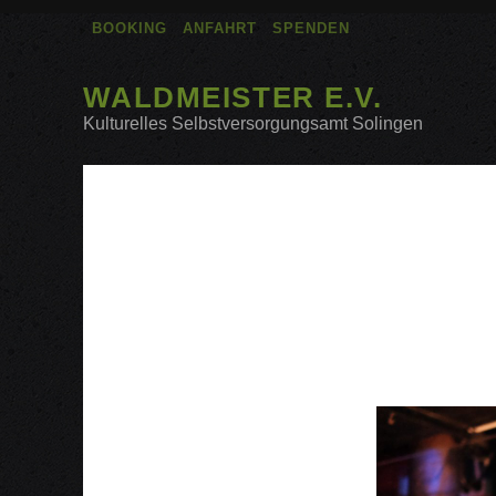
BOOKING
ANFAHRT
SPENDEN
WALDMEISTER E.V.
Kulturelles Selbstversorgungsamt Solingen