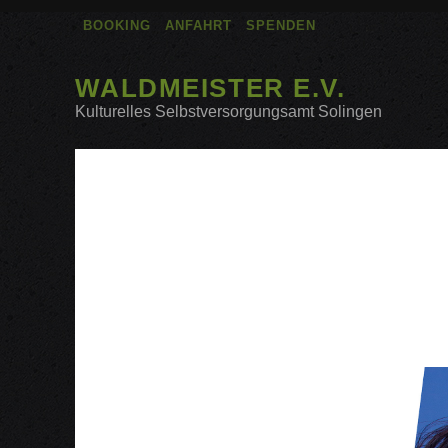
BOOKING
ANFAHRT
SPENDEN
WALDMEISTER E.V.
Kulturelles Selbstversorgungsamt Solingen