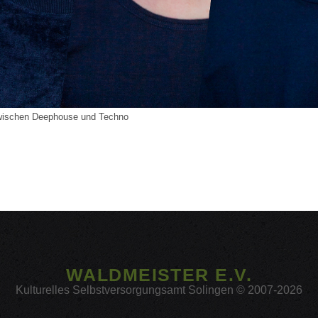
zwischen Deephouse und Techno
WALDMEISTER E.V.
Kulturelles Selbstversorgungsamt Solingen © 2007-2026