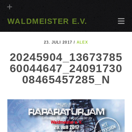
WALDMEISTER E.V.
23. JULI 2017 /
ALEX
20245904_13673785
60044647_24091730
08465457285_N