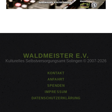
WALDMEISTER E.V.
Kulturelles Selbstversorgungsamt Solingen © 2007-2026
KONTAKT
ANFAHRT
SPENDEN
IMPRESSUM
DATENSCHUTZERKLÄRUNG