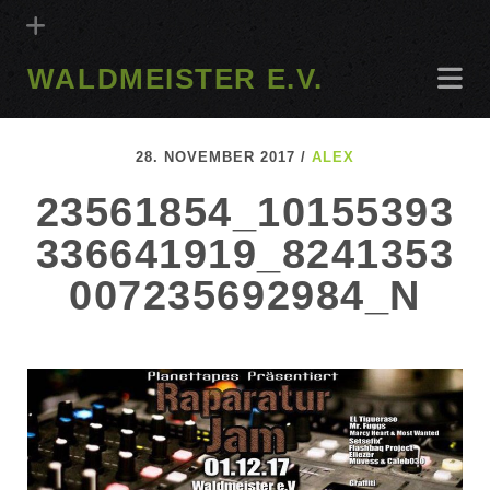
WALDMEISTER E.V.
28. NOVEMBER 2017 /
ALEX
23561854_10155393
336641919_8241353
007235692984_N