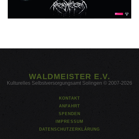
WALDMEISTER E.V.
Kulturelles Selbstversorgungsamt Solingen © 2007-2026
KONTAKT
ANFAHRT
SPENDEN
IMPRESSUM
DATENSCHUTZERKLÄRUNG