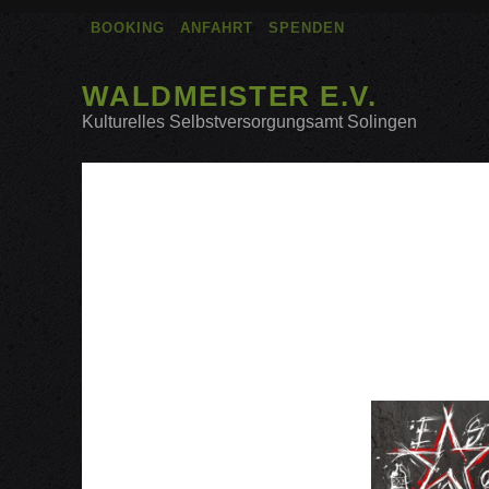
BOOKING
ANFAHRT
SPENDEN
WALDMEISTER E.V.
Kulturelles Selbstversorgungsamt Solingen