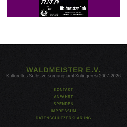
WALDMEISTER E.V.
Kulturelles Selbstversorgungsamt Solingen © 2007-2026
KONTAKT
ANFAHRT
SPENDEN
IMPRESSUM
DATENSCHUTZERKLÄRUNG