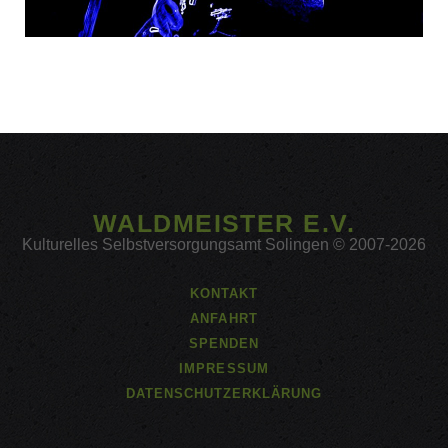
WALDMEISTER E.V.
Kulturelles Selbstversorgungsamt Solingen © 2007-2026
KONTAKT
ANFAHRT
SPENDEN
IMPRESSUM
DATENSCHUTZERKLÄRUNG