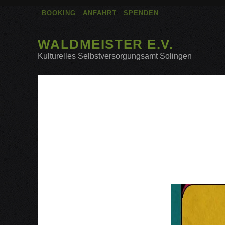
BOOKING
ANFAHRT
SPENDEN
WALDMEISTER E.V.
Kulturelles Selbstversorgungsamt Solingen