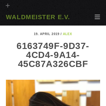
WALDMEISTER E.V.
19. APRIL 2019 /
ALEX
6163749F-9D37-
4CD4-9A14-
45C87A326CBF