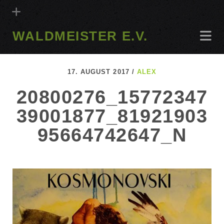
WALDMEISTER E.V.
17. AUGUST 2017 /
ALEX
20800276_15772347
39001877_81921903
95664742647_N