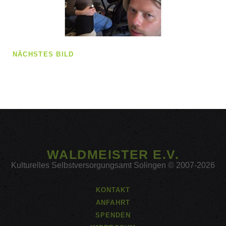
NÄCHSTES BILD
WALDMEISTER E.V.
Kulturelles Selbstversorgungsamt Solingen © 2007-2026
KONTAKT
ANFAHRT
SPENDEN