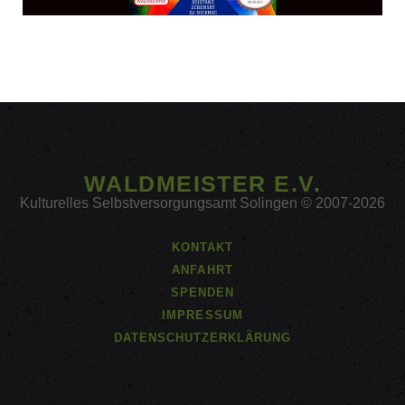
WALDMEISTER E.V.
Kulturelles Selbstversorgungsamt Solingen © 2007-2026
KONTAKT
ANFAHRT
SPENDEN
IMPRESSUM
DATENSCHUTZERKLÄRUNG