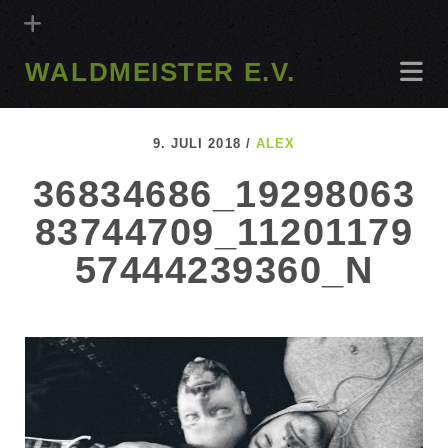
WALDMEISTER E.V.
9. JULI 2018 /
ALEX
36834686_19298063
83744709_11201179
57444239360_N