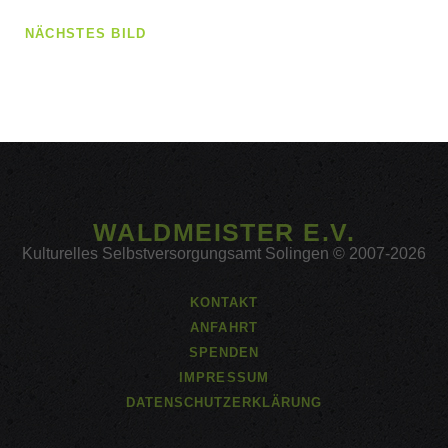
NÄCHSTES BILD
WALDMEISTER E.V.
Kulturelles Selbstversorgungsamt Solingen © 2007-2026
KONTAKT
ANFAHRT
SPENDEN
IMPRESSUM
DATENSCHUTZERKLÄRUNG