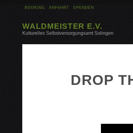
BOOKING
ANFAHRT
SPENDEN
WALDMEISTER E.V.
Kulturelles Selbstversorgungsamt Solingen
DROP TH