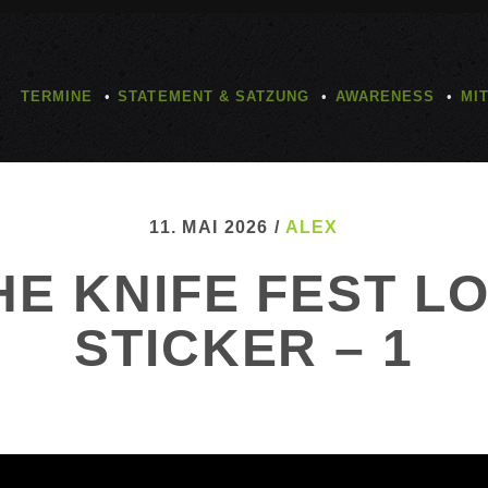
TERMINE
STATEMENT & SATZUNG
AWARENESS
MI
11. MAI 2026 /
ALEX
E KNIFE FEST L
STICKER – 1