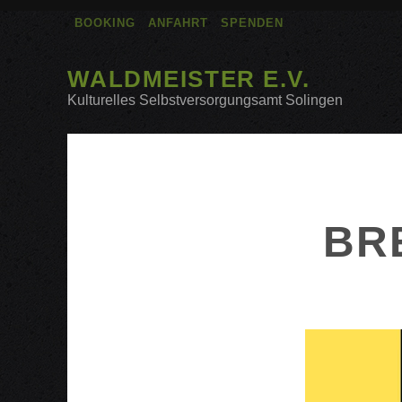
BOOKING
ANFAHRT
SPENDEN
WALDMEISTER E.V.
Kulturelles Selbstversorgungsamt Solingen
BR