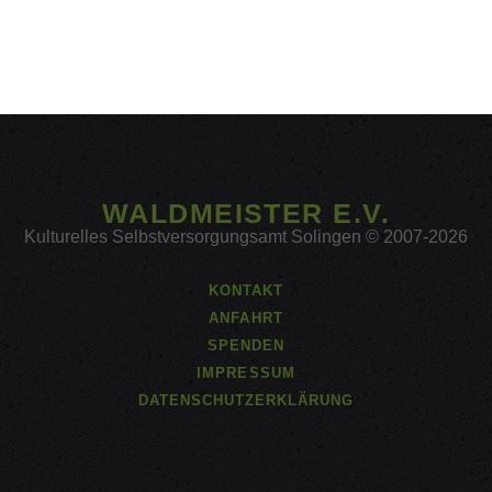
WALDMEISTER E.V.
Kulturelles Selbstversorgungsamt Solingen © 2007-2026
KONTAKT
ANFAHRT
SPENDEN
IMPRESSUM
DATENSCHUTZERKLÄRUNG