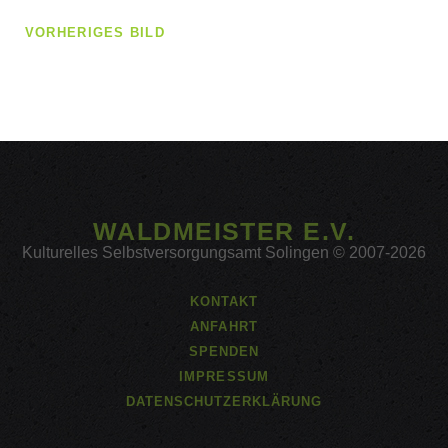
VORHERIGES BILD
WALDMEISTER E.V.
Kulturelles Selbstversorgungsamt Solingen © 2007-2026
KONTAKT
ANFAHRT
SPENDEN
IMPRESSUM
DATENSCHUTZERKLÄRUNG