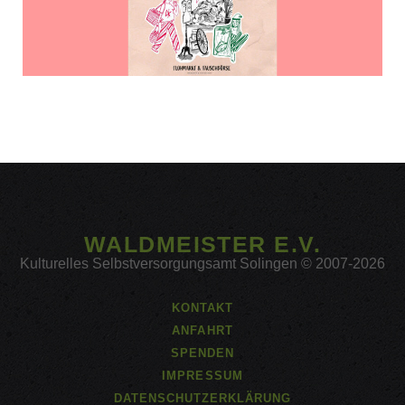
WALDMEISTER E.V.
Kulturelles Selbstversorgungsamt Solingen © 2007-2026
KONTAKT
ANFAHRT
SPENDEN
IMPRESSUM
DATENSCHUTZERKLÄRUNG