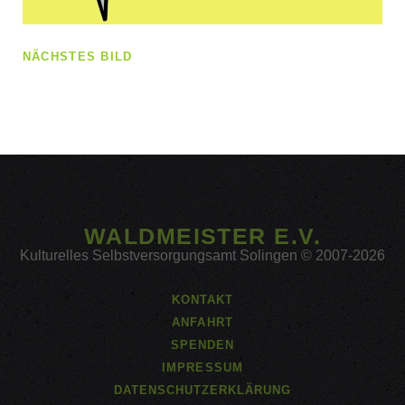
NÄCHSTES BILD
WALDMEISTER E.V.
Kulturelles Selbstversorgungsamt Solingen © 2007-2026
KONTAKT
ANFAHRT
SPENDEN
IMPRESSUM
DATENSCHUTZERKLÄRUNG