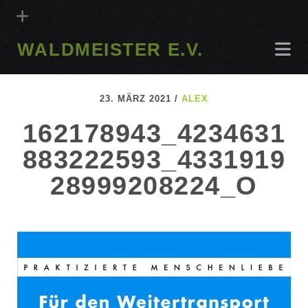
WALDMEISTER E.V.
23. MÄRZ 2021 /
ALEX
162178943_4234631
883222593_4331919
28999208224_O