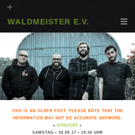
WALDMEISTER E.V.
THIS IS AN OLDER POST. PLEASE NOTE THAT THE
INFORMATION MAY NOT BE ACCURATE ANYMORE.
»
KONZERT
«
SAMSTAG • 30.09.17 • 19:30 UHR