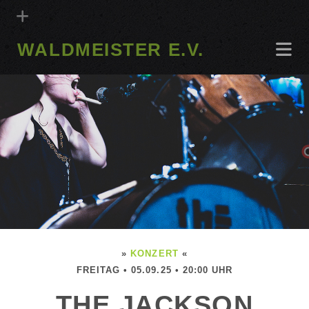
WALDMEISTER E.V.
»
KONZERT
«
FREITAG • 05.09.25 • 20:00 UHR
THE JACKSON