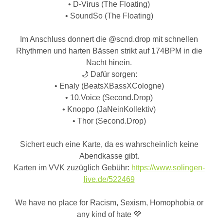
• D-Virus (The Floating)
• SoundSo (The Floating)
Im Anschluss donnert die @scnd.drop mit schnellen
Rhythmen und harten Bässen strikt auf 174BPM in die
Nacht hinein.
🌙 Dafür sorgen:
• Enaly (BeatsXBassXCologne)
• 10.Voice (Second.Drop)
• Knoppo (JaNeinKollektiv)
• Thor (Second.Drop)
Sichert euch eine Karte, da es wahrscheinlich keine
Abendkasse gibt.
Karten im VVK zuzüglich Gebühr:
https://www.solingen-
live.de/522469
We have no place for Racism, Sexism, Homophobia or
any kind of hate 💜