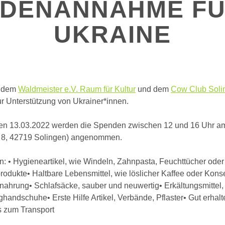
DENANNAHME FÜ
UKRAINE
t dem
Waldmeister e.V. Raum für Kultur
und dem
Cow Club Soli
r Unterstützung von Ukrainer*innen.
en 13.03.2022 werden die Spenden zwischen 12 und 16 Uhr a
e 8, 42719 Solingen) angenommen.
n: • Hygieneartikel, wie Windeln, Zahnpasta, Feuchttücher oder
rodukte• Haltbare Lebensmittel, wie löslicher Kaffee oder Kons
ahrung• Schlafsäcke, sauber und neuwertig• Erkältungsmittel,
handschuhe• Erste Hilfe Artikel, Verbände, Pflaster• Gut erhal
 zum Transport