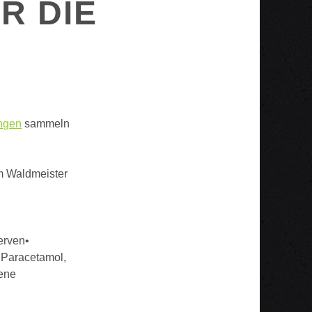
R DIE
ngen
sammeln
m Waldmeister
erven•
 Paracetamol,
tene