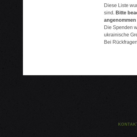
Diese Liste wur
sind.
Bitte bea
angenommen 
Die Spenden we
ukrainische Gr
Bei Rückfragen 
KONTAK