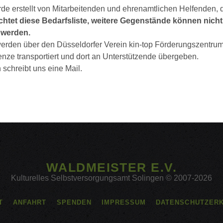
de erstellt von Mitarbeitenden und ehrenamtlichen Helfenden, di
chtet diese Bedarfsliste, weitere Gegenstände können nicht
werden.
rden über den Düsseldorfer Verein kin-top Förderungszentrum 
enze transportiert und dort an Unterstützende übergeben.
schreibt uns eine Mail.
WALDMEISTER E.V.
Kulturelles Selbstversorgungsamt Solingen © 2007-2026
T
ANFAHRT
SPENDEN
IMPRESSUM
DATENSCHUTZER