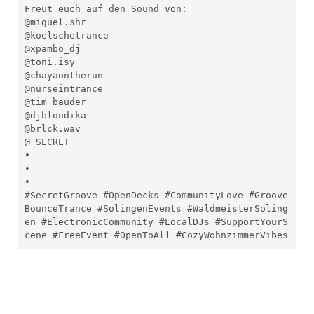
Freut euch auf den Sound von: 
@miguel.shr 
@koelschetrance 
@xpambo_dj 
@toni.isy 
@chayaontherun 
@nurseintrance 
@tim_bauder 
@djblondika 
@brlck.wav 
@ SECRET
•
•
•
#SecretGroove #OpenDecks #CommunityLove #Groove
BounceTrance #SolingenEvents #WaldmeisterSoling
en #ElectronicCommunity #LocalDJs #SupportYourS
cene #FreeEvent #OpenToAll #CozyWohnzimmerVibes 