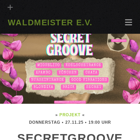
WALDMEISTER E.V.
»
PROJEKT
«
DONNERSTAG • 27.11.25 • 19:00 UHR
SECRETGROOVE