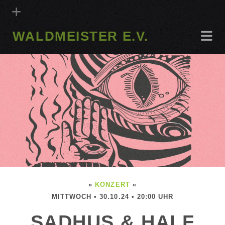
WALDMEISTER E.V.
»
KONZERT
«
MITTWOCH • 30.10.24 • 20:00 UHR
SADHUS & HALF