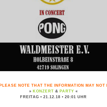
. PLEASE NOTE THAT THE INFORMATION MAY NO
»
KONZERT
&
PARTY
«
FREITAG • 21.12.18 • 20:01 UHR